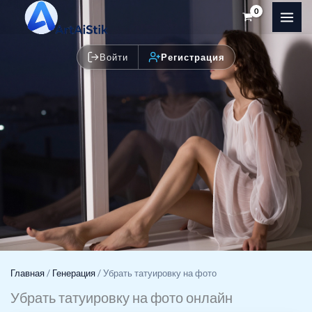
Перейти
к
содержимому
Войти
Регистрация
Главная
/
Генерация
/
Убрать татуировку на фото
Убрать татуировку на фото онлайн