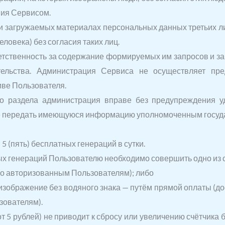
ния Сервисом.
 и загружаемых материалах персональных данных третьих л
овека) без согласия таких лиц.
ветственность за содержание формируемых им запросов и з
тельства. Администрация Сервиса не осуществляет пр
иве Пользователя.
о раздела администрация вправе без предупреждения уд
кже передать имеющуюся информацию уполномоченным госуда
5 (пять) бесплатных генераций в сутки.
тных генераций Пользователю необходимо совершить одно из
но авторизованным Пользователям); либо
зображение без водяного знака — путём прямой оплаты (д
зователям).
от 5 рублей) не приводит к сбросу или увеличению счётчика