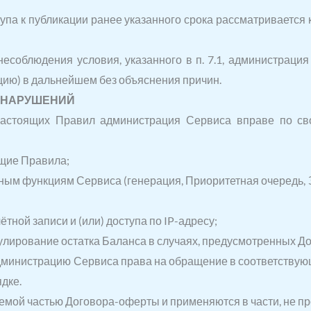
ступа к публикации ранее указанного срока рассматриваетс
несоблюдения условия, указанного в п. 7.1, администраци
ацию) в дальнейшем без объяснения причин.
Я НАРУШЕНИЙ
настоящих Правил администрация Сервиса вправе по св
щие Правила;
ым функциям Сервиса (генерация, Приоритетная очередь, З
ной записи и (или) доступа по IP-адресу;
улирование остатка Баланса в случаях, предусмотренных Д
дминистрацию Сервиса права на обращение в соответствующ
дке.
емой частью Договора-оферты и применяются в части, не п