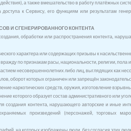
действия), а также вмешательство в работу платёжных сист
 доступа к Сервису, его функциям или результатам генер
СОВ И СГЕНЕРИРОВАННОГО КОНТЕНТА
создания, обработки или распространения контента, наруш
ческого характера или содержащих призывы к насильствен
ражду по признакам расы, национальности, религии, пола 
частием несовершеннолетних либо лиц, выглядящих как нес
ов, оборот которых ограничен или запрещён законодатель
ние наркотических средств, оружия, изготовление взрывны
нение которого образует состав административного или уго
ля создания контента, нарушающего авторские и иные инте
охраняемых произведений (персонажей, торговых марок
графий, на которых изображены люди, без согласия этих люде