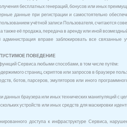
 получения бесплатных генераций, бонусов или иных преимущ
оверные данные при регистрации и самостоятельно обеспе
использованием учётной записи Пользователя, считаются с
, а также её продажа, передача в аренду или иной возмездн
.3 администрация вправе заблокировать все связанные 
ОПУСТИМОЕ ПОВЕДЕНИЕ
 функций Сервиса любыми способами, в том числе путём:
ержимого страниц, скриптов или запросов в браузере поль
ств, ботов, парсеров, эмуляторов или иного программног
ки данных браузера или иных технических манипуляций с цел
кольких устройств или иных средств для маскировки идент
ированного доступа к инфраструктуре Сервиса, нарушен