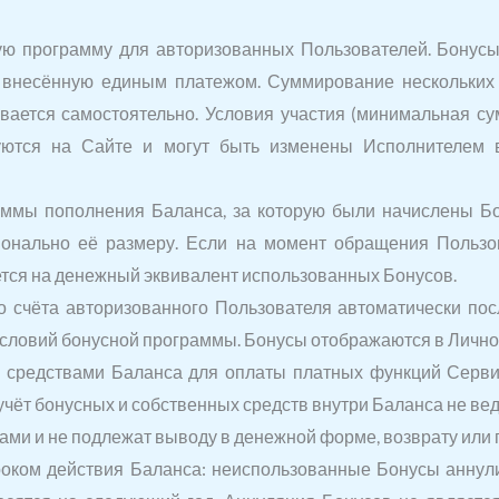
ную программу для авторизованных Пользователей. Бонус
несённую единым платежом. Суммирование нескольких 
вается самостоятельно. Условия участия (минимальная с
уются на Сайте и могут быть изменены Исполнителем в
суммы пополнения Баланса, за которую были начислены Б
онально её размеру. Если на момент обращения Пользо
ется на денежный эквивалент использованных Бонусов.
го счёта авторизованного Пользователя автоматически по
условий бонусной программы. Бонусы отображаются в Личном
и средствами Баланса для оплаты платных функций Сервис
 учёт бонусных и собственных средств внутри Баланса не вед
ами и не подлежат выводу в денежной форме, возврату или
сроком действия Баланса: неиспользованные Бонусы аннул