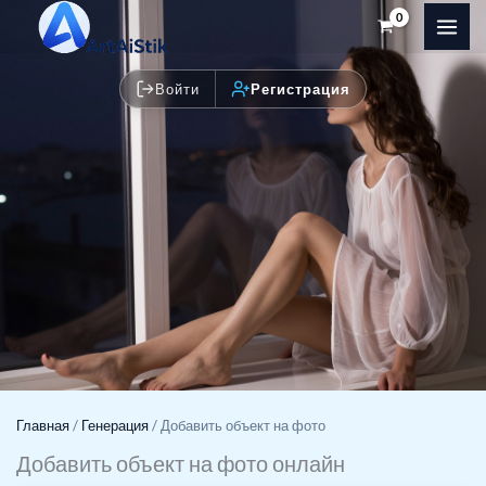
Перейти
к
содержимому
Войти
Регистрация
Главная
/
Генерация
/
Добавить объект на фото
Добавить объект на фото онлайн