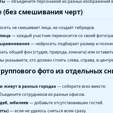
кты
— объедините персонажей из разных изображений в
 (без смешивания черт)
сеть не смешивает лица, не создаёт гибридов.
 лица
— каждый участник переносится со своей фотогр
выравнивание
— нейросеть подбирает размер и положе
ть общий фон (студия, природа, комната) или оставить
ы указываете, кто должен стоять слева, справа, в центре
группового фото из отдельных с
и живут в разных городах
— соберите всех вместе.
ъедините сотрудников из разных офисов.
деб, юбилеев
— добавьте отсутствовавших гостей.
еты)
— если не удалось сняться всем сразу.