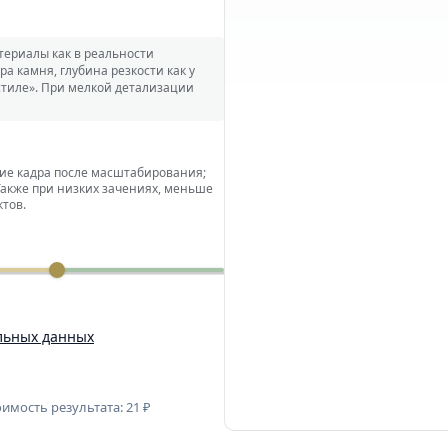
териалы как в реальности
ра камня, глубина резкости как у
стиле». При мелкой детализации
ие кадра после масштабирования;
Также при низких зачениях, меньше
тов.
льных данных
имость результата:
21
₽