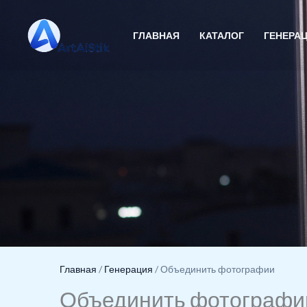
Перейти
к
ГЛАВНАЯ
КАТАЛОГ
ГЕНЕРА
содержимому
Главная
/
Генерация
/
Объединить фотографии
Объединить фотографии