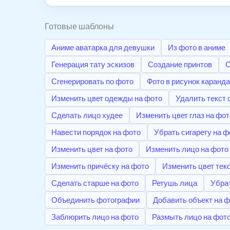
Готовые шаблоны
Аниме аватарка для девушки
Из фото в аниме
Генерация тату эскизов
Создание принтов
С
Сгенерировать по фото
Фото в рисунок каранд
Изменить цвет одежды на фото
Удалить текст 
Сделать лицо худее
Изменить цвет глаз на фот
Навести порядок на фото
Убрать сигарету на ф
Изменить цвет на фото
Изменить лицо на фото
Изменить причёску на фото
Изменить цвет текс
Сделать старше на фото
Ретушь лица
Убрат
Объединить фотографии
Добавить объект на 
Заблюрить лицо на фото
Размыть лицо на фот