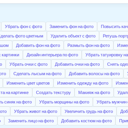
Убрать фон с фото
Заменить фон на фото
Повысить кач
делать фото цветным
Удалить объект с фото
Ретушь порт
ашом
Добавить фон на фото
Размыть фон на фото
Измен
с картинки
Дизайн интерьера по фото
Убрать татуировку н
о
Убрать очки с фото
Добавить очки на фото
Снять оде
ото
Сделать лысым на фото
Добавить волосы на фото
Изменить цвет цветов
Изменить одежду на фото
Измен
та на картинке
Создать текстуру
Макияж на фото
Удал
ь синяк на фото
Убрать морщины на фото
Убрать мужчин 
фото
Убрать живот на фото
Увеличить грудь на фото
Доб
о
Заменить лицо на фото
Добавить костюм на фото
При