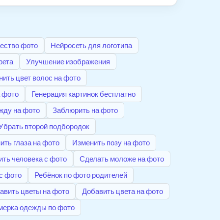
ество фото
Нейросеть для логотипа
рета
Улучшение изображения
ить цвет волос на фото
а фото
Генерация картинок бесплатно
жду на фото
Заблюрить на фото
Убрать второй подбородок
ить глаза на фото
Изменить позу на фото
ить человека с фото
Сделать моложе на фото
с фото
Ребёнок по фото родителей
авить цветы на фото
Добавить цвета на фото
мерка одежды по фото