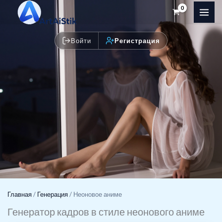
Перейти
к
содержимому
Войти
Регистрация
Главная
/
Генерация
/
Неоновое аниме
Генератор кадров в стиле неонового аниме