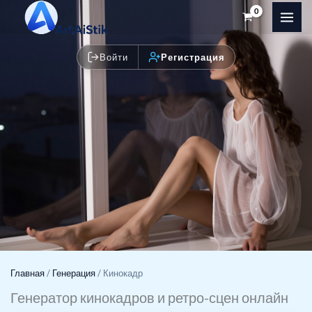
Перейти
к
содержимому
Войти
Регистрация
Главная
/
Генерация
/
Кинокадр
Генератор кинокадров и ретро-сцен онлайн